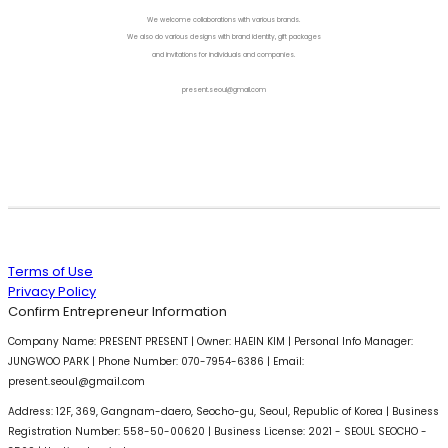
We welcome collaborations with various brands.
We also do various designs with brand identity, gift packages
and invitations for individuals and companies.
present.seoul@gmail.com
Terms of Use
Privacy Policy
Confirm Entrepreneur Information
Company Name: PRESENT PRESENT | Owner: HAEIN KIM | Personal Info Manager:
JUNGWOO PARK | Phone Number: 070-7954-6386 | Email:
present.seoul@gmail.com
Address: 12F, 369, Gangnam-daero, Seocho-gu, Seoul, Republic of Korea | Business
Registration Number:
558-50-00620
| Business License:
2021 - SEOUL SEOCHO -